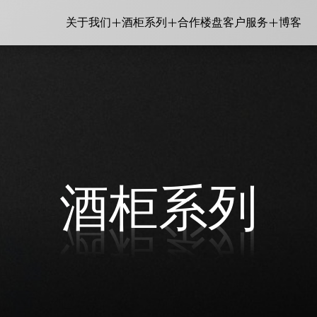
关于我们
酒柜系列
合作楼盘
客户服务
博客
关于我们
酒柜系列
合作楼盘
客户服务
博客
Classe A
Classe S
Classe P
Classe V
Classe E
Classe I
全部系列
联络我们
销售点
品牌
产品保修登记
酒柜系列
维修预约
Artieurs
Supreme
Polyvalent
Inverter
Enthusiast
Integre
酒柜系列
酒柜系列
vautz 名望 181瓶 变频双温区触
Vinvautz 名望 46瓶 变频双