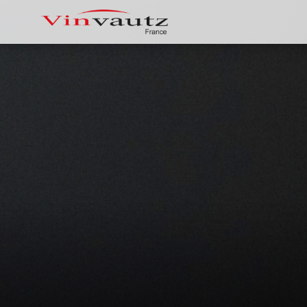
Vinvautz 名望 181瓶 变频双温区触
Vin