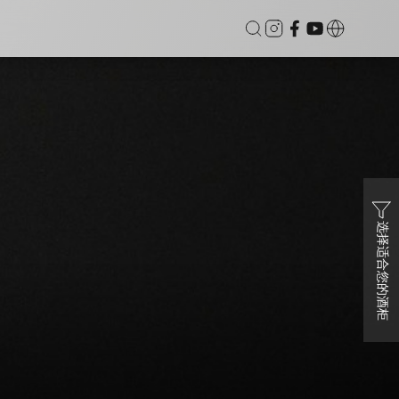
选择适合您的酒柜
温区触
Vinvautz 名望 46瓶 变频双温区触