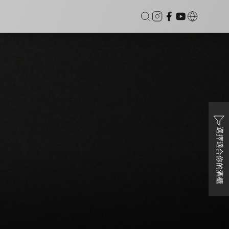
選擇適合你的酒櫃
溫區觸
Vinvautz 名望 46瓶 變頻雙溫區觸