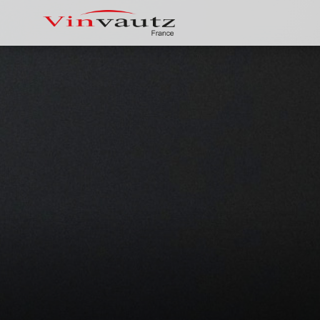
Vinvautz 名望 181瓶 變頻雙溫區觸
Vin