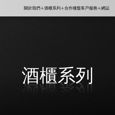
關於我們
酒櫃系列
合作樓盤
客戶服務
網誌
關於我們
酒櫃系列
合作樓盤
客戶服務
網誌
Classe A
Classe S
Classe P
Classe V
Classe E
Classe I
全部系列
聯絡我們
銷售點
品牌
產品保養登記
酒櫃系列
維修預約
Artieurs
Supreme
Polyvalent
Inverter
Enthusiast
Integre
酒櫃系列
酒櫃系列
vautz 名望 181瓶 變頻雙溫區觸
Vinvautz 名望 46瓶 變頻雙