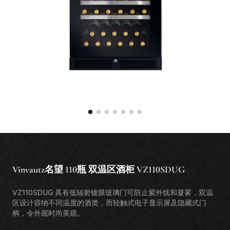
Classe P
. Polyvalent
销售点
Classe V
. Inverter
产品保修登记
Classe E
. Enthusiast
维修预约
Classe I
. Integre
Vinvautz名望 110瓶 双温区酒柜 VZ110SDUG
VZ110SDUG 具有低辐射镀膜玻璃门可防止紫外线和凝雾，双温
区设计容纳不同温度的酒类，而轻触式电子显示屏及隐藏式门
柄，令外观时尚美观。