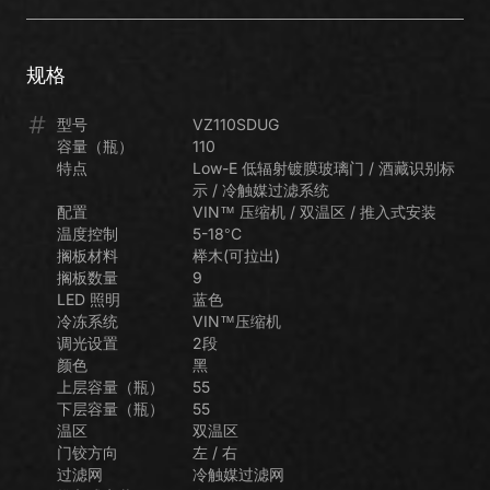
规格
型号
VZ110SDUG
容量（瓶）
110
特点
Low-E 低辐射镀膜玻璃门 / 酒藏识别标
示 / 冷触媒过滤系统
配置
VIN™ 压缩机 / 双温区 / 推入式安装
温度控制
5-18°C
搁板材料
榉木(可拉出)
搁板数量
9
LED 照明
蓝色
冷冻系统
VIN™压缩机
调光设置
2段
颜色
黑
上层容量（瓶）
55
下层容量（瓶）
55
温区
双温区
门铰方向
左 / 右
过滤网
冷触媒过滤网