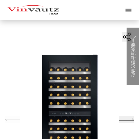
EN
繁
简
选择适合您的酒柜
关于我们
酒柜系列
品牌
合作楼盘
酒柜系列
全部系列
客户服务
Classe A
. Artieurs
Classe S
. Supreme
博客
联络我们