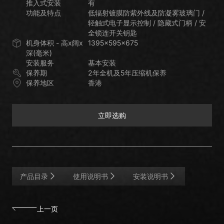
推入式安装
有
功能及特点
低辐射镀膜防紫外线及防凝雾玻璃门 /
轻触式电子显示控制 / 隐藏式门柄 / 安
全锁连开关钥匙
机身体积 - 高x阔x
1395x595x675
深(毫米)
安装服务
基本安装
保养期
2年全机及5年压缩机保养
保养地区
香港
立即选购
立即选购
产品目录
使用说明书
安装说明书
上一页