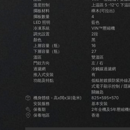
控式酒櫃 (左門鉸) VZ181VDUG-L
控式酒
溫度控制
上温區 5 -12°C 下温區
擱板材料
櫸木(可拉出)
擱板數量
4
LED 照明
藍色
VINVAUTZ 名望 20瓶 嵌入式單溫
V
冷凍系統
VIN™壓縮機
Vinvautz名望 111瓶 
區酒櫃 VZ20SSUG
Vinvautz名望 110瓶 雙溫區酒櫃
Vi
VZ111SSFG
調光設置
2段
VZ110SDUG
顏色
黑
上層容量（瓶）
16
下層容量（瓶）
27
溫區
雙溫區
門鉸方向
左 / 右
過濾網
冷觸媒過濾網
Vinvautz名望 12瓶 單溫區酒櫃
V
推入式安裝
有
VZ12BHK
功能及特點
低輻射鍍膜防紫外線及
式電子顯示控制 / 隱
關鑰匙
機身體積 - 高x闊x深(毫米)
825x595x570
Vi
安裝服務
基本安裝
保養期
2年全機及5年壓縮機
保養地區
香港