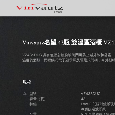
Vinvautz名望 43瓶 雙溫區酒櫃 VZ4
VZ43SDUG 具有低輻射鍍膜玻璃門可防止紫外線和凝霧
温度的酒類，而輕觸式電子顯示屏及隱藏式門柄，令外觀
規格
型號
VZ43SDUG
容量（瓶）
43
特點
Low-E 低輻射鍍膜玻
冷觸媒過濾系統
Vinvautz 名望 181瓶 變頻雙溫區觸
Vin
配置
VIN™ 壓縮機 / 雙溫