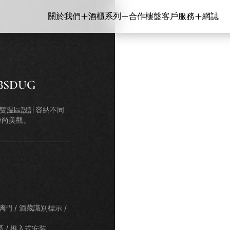
關於我們
酒櫃系列
合作樓盤
客戶服務
網誌
關於我們
酒櫃系列
合作樓盤
客戶服務
網誌
Classe A
Classe S
Classe P
Classe V
Classe E
Classe I
全部系列
聯絡我們
銷售點
品牌
產品保養登記
酒櫃系列
維修預約
Artieurs
Supreme
Polyvalent
Inverter
Enthusiast
Integre
3SDUG
，雙温區設計容納不同
時尚美觀。
璃門 / 酒藏識別標示 /
vautz 名望 181瓶 變頻雙溫區觸
Vinvautz 名望 46瓶 變頻雙
區 / 推入式安裝