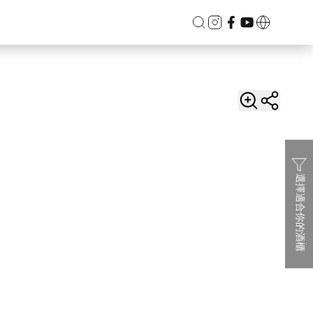
選擇適合你的酒櫃
溫區觸
Vinvautz 名望 46瓶 變頻雙溫區觸